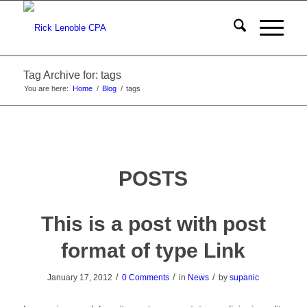
Tag Archive for: tags
You are here:
Home
/
Blog
/
tags
POSTS
This is a post with post
format of type Link
/
/
/
January 17, 2012
0 Comments
in
News
by
supanic